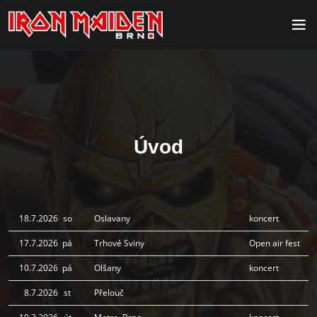
Úvod
18.7.2026
so
Oslavany
koncert
17.7.2026
pá
Trhové Sviny
Open air fest
10.7.2026
pá
Olšany
koncert
8.7.2026
st
Přelouč