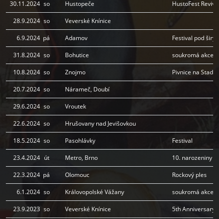
30.11.2024
so
Hustopeče
HustoFest Reviva
28.9.2024
so
Veverské Knínice
6.9.2024
pá
Adamov
Festival pod šir
31.8.2024
so
Bohutice
soukromá akce
10.8.2024
so
Znojmo
Pivnice na Stadio
20.7.2024
so
Nárameč, Doubí
29.6.2024
so
Vroutek
22.6.2024
so
Hrušovany nad Jevišovkou
18.5.2024
so
Pasohlávky
Festival
23.4.2024
út
Metro, Brno
10. narozeniny I
22.3.2024
pá
Olomouc
Rockový ples
6.1.2024
so
Královopolské Vážany
soukromá akce
23.9.2023
so
Veverské Knínice
5th Anniversary 