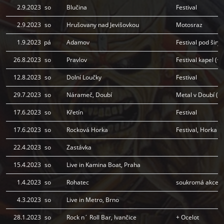
2.9.2023
so
Blučina
Festival
2.9.2023
so
Hrušovany nad Jevišovkou
Motosraz
1.9.2023
pá
Adamov
Festival pod šir
26.8.2023
so
Pravlov
Festival kapel (+
12.8.2023
so
Dolní Loučky
Festival
29.7.2023
so
Nárameč, Doubí
Metal v Doubí (+
17.6.2023
so
Křetín
Festival
17.6.2023
so
Rocková Horka
Festival, Horka 
22.4.2023
so
Zastávka
15.4.2023
so
Live in Kamina Boat, Praha
1.4.2023
so
Rohatec
soukromá akce
4.3.2023
so
Live in Metro, Brno
28.1.2023
so
Rock n´ Roll Bar, Ivančice
+ Ocelot