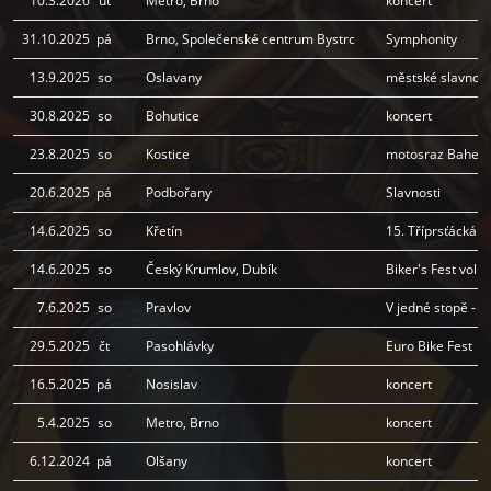
10.3.2026
út
Metro, Brno
koncert
31.10.2025
pá
Brno, Společenské centrum Bystrc
Symphonity
13.9.2025
so
Oslavany
městské slavnost
30.8.2025
so
Bohutice
koncert
23.8.2025
so
Kostice
motosraz Bahenní
20.6.2025
pá
Podbořany
Slavnosti
14.6.2025
so
Křetín
15. Tříprsťácká 
14.6.2025
so
Český Krumlov, Dubík
Biker's Fest vol.3
7.6.2025
so
Pravlov
V jedné stopě - 
29.5.2025
čt
Pasohlávky
Euro Bike Fest
16.5.2025
pá
Nosislav
koncert
5.4.2025
so
Metro, Brno
koncert
6.12.2024
pá
Olšany
koncert