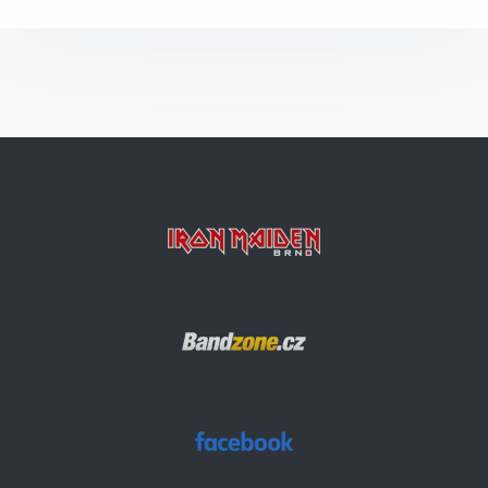
Gangland
Die With Your Boots On
Wrathchild
Rainmaker
Ghost Of The Navigator
Flight Of Icarus